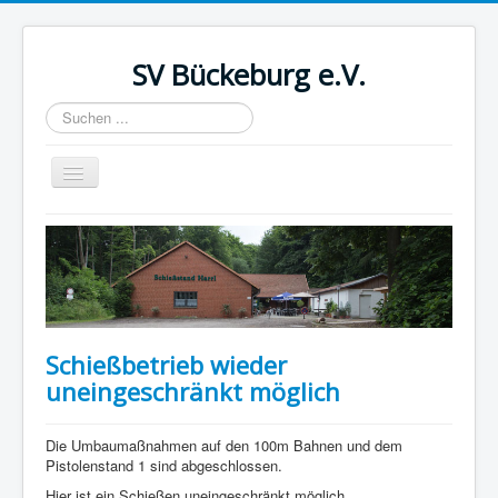
SV Bückeburg e.V.
Suchen
...
Navigation
an/aus
Home
Termine
Schießstand
Vorstand
Schießbetrieb wieder
Wettkämpfe
uneingeschränkt möglich
Sparten
Die Umbaumaßnahmen auf den 100m Bahnen und dem
Download
Pistolenstand 1 sind abgeschlossen.
Datenschutzinformation
Hier ist ein Schießen uneingeschränkt möglich.